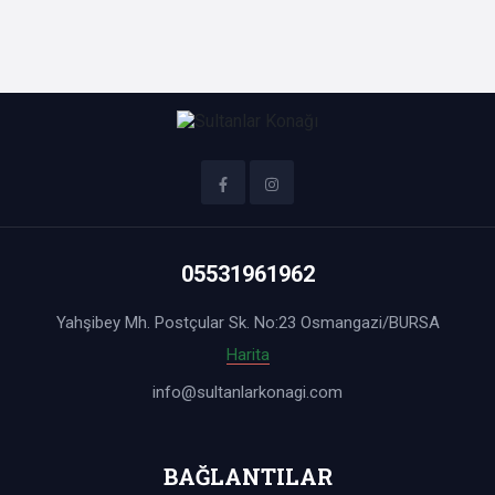
3 KİŞİ 3000 - 3300 TL
/gece
05531961962
2Nolu Odamız
Yahşibey Mh. Postçular Sk. No:23 Osmangazi/BURSA
2 Kişilik
1.KAT (GİRİŞ) m²
Harita
ODALARIMIZDA SİGARA İÇİLMEMEKTEDİR. SİGARA
info@sultanlarkonagi.com
İÇMEK İÇİN BAHÇEMİZİ KULLANABİLİRSİNİZ.
CAFETERYAMIZDAN DA ÇAY ALIP İÇEBİLİRSİNİZ ,
ÇAYLAR İKRAMIMIZDIR :)
BAĞLANTILAR