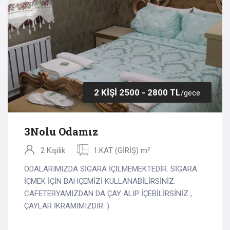
2 KİŞİ 2500 - 2800 TL
/gece
3Nolu Odamız
2 Kişilik
1.KAT (GİRİŞ) m²
ODALARIMIZDA SİGARA İÇİLMEMEKTEDİR. SİGARA
İÇMEK İÇİN BAHÇEMİZİ KULLANABİLİRSİNİZ.
CAFETERYAMIZDAN DA ÇAY ALIP İÇEBİLİRSİNİZ ,
ÇAYLAR İKRAMIMIZDIR :)