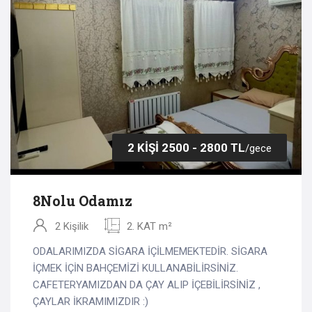
2 KİŞİ 2500 - 2800 TL
/gece
8Nolu Odamız
2 Kişilik
2. KAT m²
ODALARIMIZDA SİGARA İÇİLMEMEKTEDİR. SİGARA
İÇMEK İÇİN BAHÇEMİZİ KULLANABİLİRSİNİZ.
CAFETERYAMIZDAN DA ÇAY ALIP İÇEBİLİRSİNİZ ,
ÇAYLAR İKRAMIMIZDIR :)