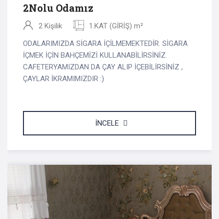
2Nolu Odamız
2 Kişilik
1.KAT (GİRİŞ) m²
ODALARIMIZDA SİGARA İÇİLMEMEKTEDİR. SİGARA
İÇMEK İÇİN BAHÇEMİZİ KULLANABİLİRSİNİZ.
CAFETERYAMIZDAN DA ÇAY ALIP İÇEBİLİRSİNİZ ,
ÇAYLAR İKRAMIMIZDIR :)
İNCELE