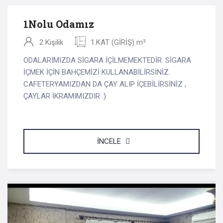
1Nolu Odamız
2 Kişilik
1.KAT (GİRİŞ) m²
ODALARIMIZDA SİGARA İÇİLMEMEKTEDİR. SİGARA
İÇMEK İÇİN BAHÇEMİZİ KULLANABİLİRSİNİZ.
CAFETERYAMIZDAN DA ÇAY ALIP İÇEBİLİRSİNİZ ,
ÇAYLAR İKRAMIMIZDIR :)
İNCELE