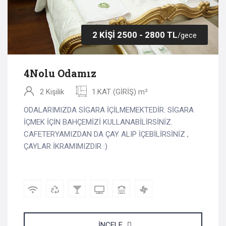
2 KİŞİ 2500 - 2800 TL
/gece
4Nolu Odamız
2 Kişilik
1.KAT (GİRİŞ) m²
ODALARIMIZDA SİGARA İÇİLMEMEKTEDİR. SİGARA
İÇMEK İÇİN BAHÇEMİZİ KULLANABİLİRSİNİZ.
CAFETERYAMIZDAN DA ÇAY ALIP İÇEBİLİRSİNİZ ,
ÇAYLAR İKRAMIMIZDIR :)
İNCELE