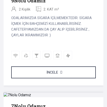
9Nolu Odamız
2 Kişilik
2. KAT m²
ODALARIMIZDA SİGARA İÇİLMEMEKTEDİR. SİGARA
İÇMEK İÇİN BAHÇEMİZİ KULLANABİLİRSİNİZ.
CAFETERYAMIZDAN DA ÇAY ALIP İÇEBİLİRSİNİZ ,
ÇAYLAR İKRAMIMIZDIR :)
İNCELE
2 KİŞİ 2500 - 2800 TL
/gece
7Nolu Odamız